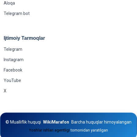
Aloqa
Telegram bot
Ijtimoiy Tarmoqlar
Telegram
Instagram
Facebook
YouTube
X
©
Mualliflik huquqi
WikiMarafon
Barcha huquqlar himoyalangan
Yoshlar ishlari agentligi
tomonidan yaratilgan