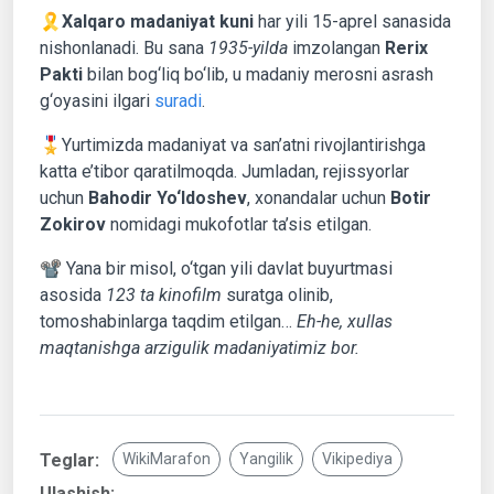
🎗
Xalqaro madaniyat kuni
har yili 15-aprel sanasida
nishonlanadi. Bu sana
1935-yilda
imzolangan
Rerix
Pakti
bilan bog‘liq bo‘lib, u madaniy merosni asrash
g‘oyasini ilgari
suradi
.
🎖Yurtimizda madaniyat va san’atni rivojlantirishga
katta e’tibor qaratilmoqda. Jumladan, rejissyorlar
uchun
Bahodir Yo‘ldoshev
, xonandalar uchun
Botir
Zokirov
nomidagi mukofotlar ta’sis etilgan.
📽 Yana bir misol, o‘tgan yili davlat buyurtmasi
asosida
123 ta kinofilm
suratga olinib,
tomoshabinlarga taqdim etilgan…
Eh-he, xullas
maqtanishga arzigulik madaniyatimiz bor.
Teglar:
WikiMarafon
Yangilik
Vikipediya
Ulashish: