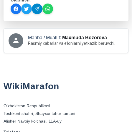
Manba / Muallif:
Maxmuda Bozorova
Rasmiy xabarlar va eʻlonlarni yetkazib beruvchi.
WikiMarafon
Oʻzbekiston Respublikasi
Toshkent shahri, Shayxontohur tumani
Alisher Navoiy koʻchasi, 11A-uy