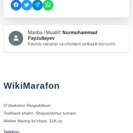
Manba / Muallif:
Nurmuhammad
Fayzullayev
Rasmiy xabarlar va eʻlonlarni yetkazib beruvchi.
WikiMarafon
Oʻzbekiston Respublikasi
Toshkent shahri, Shayxontohur tumani
Alisher Navoiy koʻchasi, 11A-uy
Telefon: