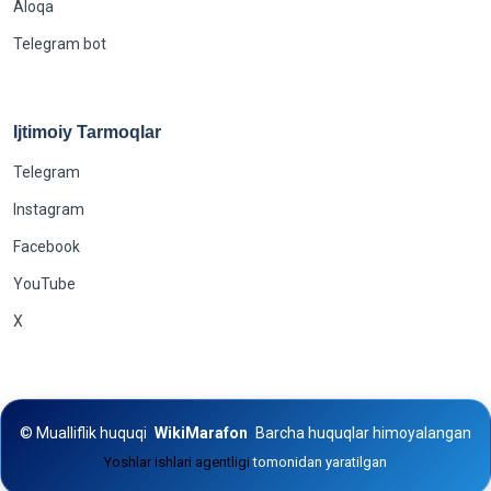
Aloqa
Telegram bot
Ijtimoiy Tarmoqlar
Telegram
Instagram
Facebook
YouTube
X
©
Mualliflik huquqi
WikiMarafon
Barcha huquqlar himoyalangan
Yoshlar ishlari agentligi
tomonidan yaratilgan