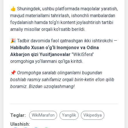
👍 Shuningdek, ushbu platformada maqolalar yaratish,
mavjud materiallarni tahrirlash, ishonchli manbalardan
foydalanish hamda to‘g‘ri kontent joylashtirish tartibi
amaliy misollar orqali ko‘rsatib berildi.
🎉 Tadbir davomida faol qatnashgan ikki ishtirokchi —
Habibullo Xusan o‘g‘li Inomjonov va Odina
Akbarjon qizi Yusifjanovalar
"WikiSfera"
oromgohiga yo‘llanmani qo‘lga kiritdi.
📌
Oromgohga saralab olinganlarni bugundan
boshlab rasmiy sahifamiz orqali birin-ketin e’lon qilib
boramiz. Bizdan uzoqlashmang!
Teglar:
WikiMarafon
Yangilik
Vikipediya
Ulashish: