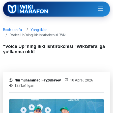
Bosh sahifa
Yangiliklar
"Voice Up"ning ikki ishtirokchisi "Wiki…
"Voice Up"ning ikki ishtirokchisi "WikiSfera"ga
yo‘llanma oldi!
Nurmuhammad Fayzullayev
10 Aprel, 2026
127 koʻrilgan