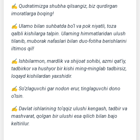
✍️
Qudratimizga shubha qilsangiz, biz qurdirgan
imoratlarga boqing!
✍️ Ulamo bilan suhbatda bo‘l va pok niyatli, toza
qalbli kishilarga talpin. Ularning himmatlaridan ulush
tilanib, muborak nafaslari bilan duo-fotiha berishlarini
iltimos qil!
✍️ Ishbilarmon, mardlik va shijoat sohibi, azmi qat’iy,
tadbirkor va hushyor bir kishi ming-minglab tadbirsiz,
loqayd kishilardan yaxshidir.
✍️ So‘zlaguvchi gar nodon erur, tinglaguvchi dono
o‘lsin.
✍️ Davlat ishlarining to‘qqiz ulushi kengash, tadbir va
mashvarat, qolgan bir ulushi esa qilich bilan bajo
keltirilur.