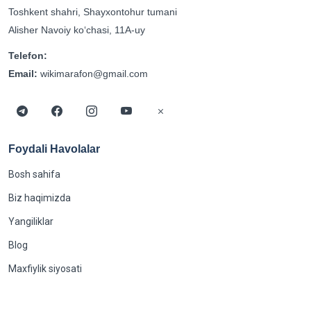
Toshkent shahri, Shayxontohur tumani
Alisher Navoiy koʻchasi, 11A-uy
Telefon:
Email:
wikimarafon@gmail.com
Foydali Havolalar
Bosh sahifa
Biz haqimizda
Yangiliklar
Blog
Maxfiylik siyosati