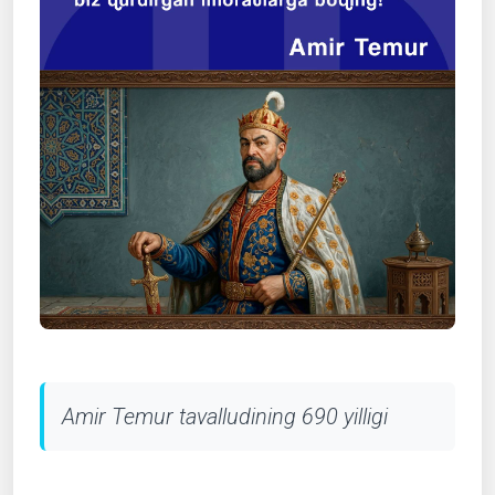
Amir Temur tavalludining 690 yilligi