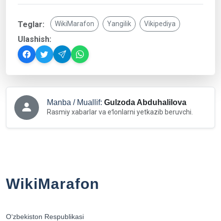
Teglar:
WikiMarafon
Yangilik
Vikipediya
Ulashish:
Manba / Muallif:
Gulzoda Abduhalilova
Rasmiy xabarlar va eʻlonlarni yetkazib beruvchi.
WikiMarafon
Oʻzbekiston Respublikasi