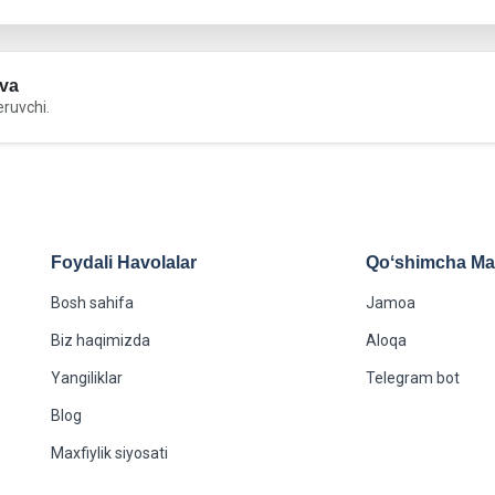
va
eruvchi.
Foydali Havolalar
Qoʻshimcha Maʻ
Bosh sahifa
Jamoa
Biz haqimizda
Aloqa
Yangiliklar
Telegram bot
Blog
Maxfiylik siyosati