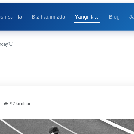
sh sahifa
Biz haqimizda
Yangiliklar
Blog
J
day?.."
97 koʻrilgan