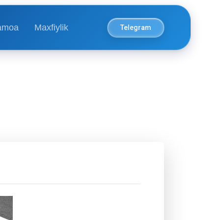
amoa
Maxfiylik
Telegram