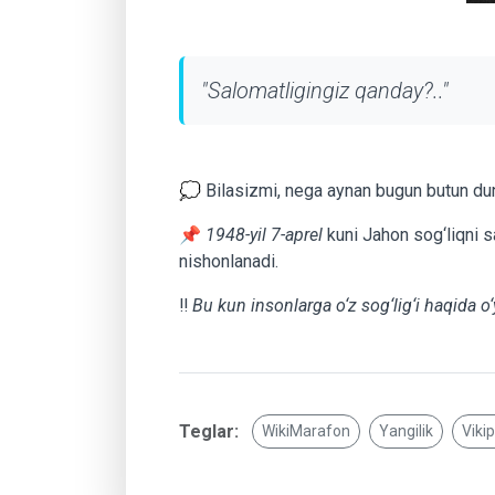
"Salomatligingiz qanday?.."
💭 Bilasizmi, nega aynan bugun butun dun
📌
1948-yil 7-aprel
kuni Jahon sog‘liqni sa
nishonlanadi.
‼️
Bu kun insonlarga o‘z sog‘lig‘i haqida o
Teglar:
WikiMarafon
Yangilik
Viki