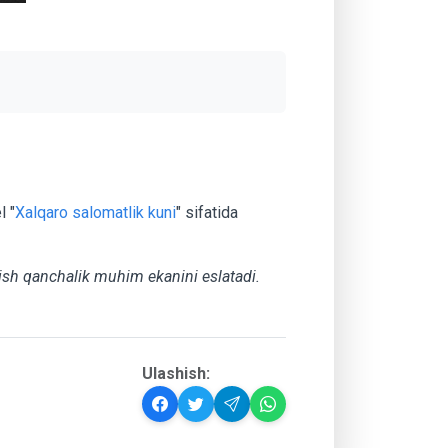
l "
Xalqaro salomatlik kuni
" sifatida
olish qanchalik muhim ekanini eslatadi.
Ulashish: