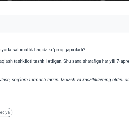
yoda salomatlik haqida ko‘proq gapiriladi?
qlash tashkiloti tashkil etilgan. Shu sana sharafiga har yili 7-apre
‘ylash, sog‘lom turmush tarzini tanlash va kasalliklarning oldini 
pediya