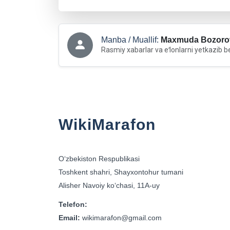
Manba / Muallif:
Maxmuda Bozoro
Rasmiy xabarlar va eʻlonlarni yetkazib b
WikiMarafon
Oʻzbekiston Respublikasi
Toshkent shahri, Shayxontohur tumani
Alisher Navoiy koʻchasi, 11A-uy
Telefon:
Email:
wikimarafon@gmail.com