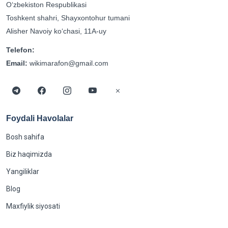
Oʻzbekiston Respublikasi
Toshkent shahri, Shayxontohur tumani
Alisher Navoiy koʻchasi, 11A-uy
Telefon:
Email:
wikimarafon@gmail.com
Foydali Havolalar
Bosh sahifa
Biz haqimizda
Yangiliklar
Blog
Maxfiylik siyosati