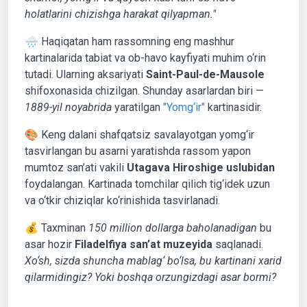
holatlarini chizishga harakat qilyapman."
🌧 Haqiqatan ham rassomning eng mashhur
kartinalarida tabiat va ob-havo kayfiyati muhim o‘rin
tutadi. Ularning aksariyati
Saint-Paul-de-Mausole
shifoxonasida chizilgan. Shunday asarlardan biri —
1889-yil noyabrida
yaratilgan
"Yomg‘ir"
kartinasidir.
🎨 Keng dalani shafqatsiz savalayotgan yomg‘ir
tasvirlangan bu asarni yaratishda rassom yapon
mumtoz san’ati vakili
Utagava Hiroshige uslubidan
foydalangan. Kartinada tomchilar qilich tig‘idek uzun
va o‘tkir chiziqlar ko‘rinishida tasvirlanadi.
💰 Taxminan
150 million dollarga baholanadigan
bu
asar hozir
Filadelfiya san’at muzeyida
saqlanadi.
Xo‘sh, sizda shuncha mablag‘ bo‘lsa, bu kartinani xarid
qilarmidingiz? Yoki boshqa orzungizdagi asar bormi?