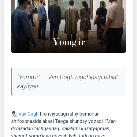
"Yomg‘ir" — Van Gogh nigohidagi tabiat
kayfiyati
👨🏻‍🎨
Van Gogh
Fransiyadagi ruhiy bemorlar
shifoxonasida akasi Teoga shunday yozadi:
"Men
derazadan tashqaridagi dalalarni kuzatyapman,
shamol, yomg‘ir va quyosh kabi turli ob-havo