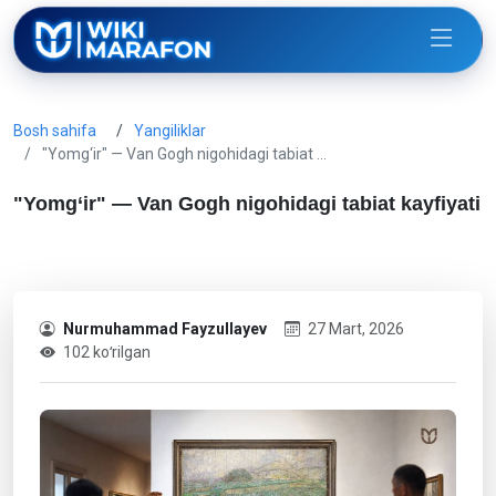
Bosh sahifa
Yangiliklar
"Yomg‘ir" — Van Gogh nigohidagi tabiat …
"Yomg‘ir" — Van Gogh nigohidagi tabiat kayfiyati
Nurmuhammad Fayzullayev
27 Mart, 2026
102 koʻrilgan