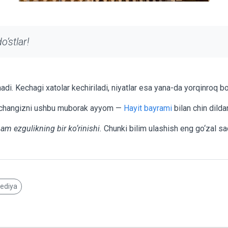
‘stlar!
di. Kechagi xatolar kechiriladi, niyatlar esa yana-da yorqinroq bo‘
changizni ushbu muborak ayyom —
Hayit bayrami
bilan chin dilda
am ezgulikning bir ko‘rinishi.
Chunki bilim ulashish eng go‘zal sa
pediya