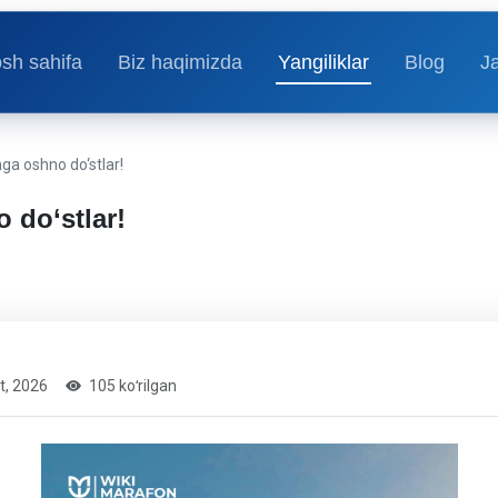
sh sahifa
Biz haqimizda
Yangiliklar
Blog
J
ga oshno do‘stlar!
 do‘stlar!
t, 2026
105 koʻrilgan