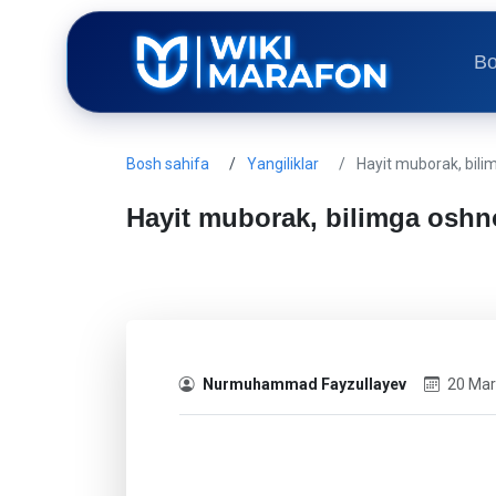
Bo
Bosh sahifa
Yangiliklar
Hayit muborak, bilim
Hayit muborak, bilimga oshno
Nurmuhammad Fayzullayev
20 Mar