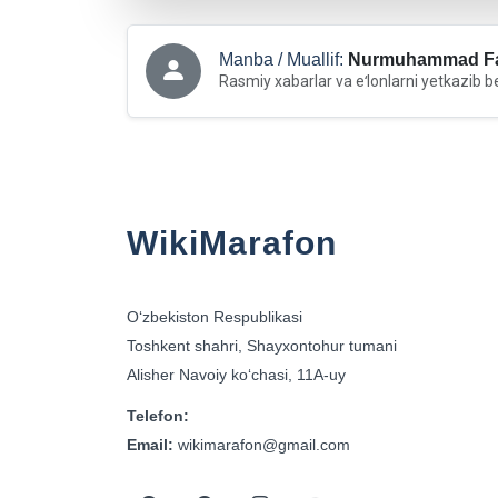
Manba / Muallif:
Nurmuhammad Fa
Rasmiy xabarlar va eʻlonlarni yetkazib b
WikiMarafon
Oʻzbekiston Respublikasi
Toshkent shahri, Shayxontohur tumani
Alisher Navoiy koʻchasi, 11A-uy
Telefon:
Email:
wikimarafon@gmail.com