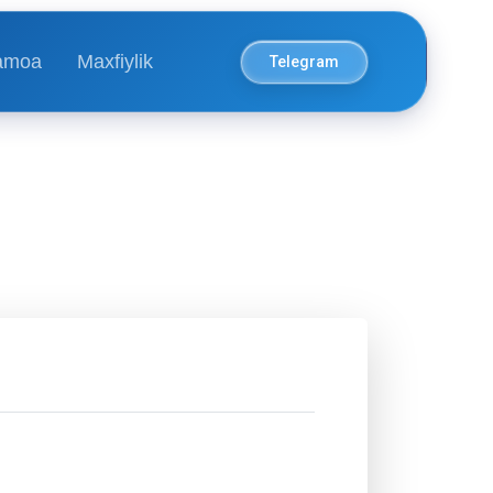
amoa
Maxfiylik
Telegram