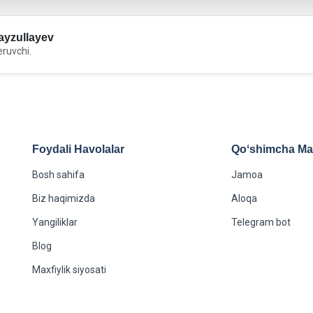
yzullayev
eruvchi.
Foydali Havolalar
Qoʻshimcha Maʻ
Bosh sahifa
Jamoa
Biz haqimizda
Aloqa
Yangiliklar
Telegram bot
Blog
Maxfiylik siyosati