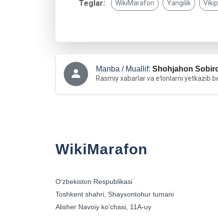
Teglar:
WikiMarafon
Yangilik
Viki
Manba / Muallif:
Shohjahon Sobir
Rasmiy xabarlar va eʻlonlarni yetkazib b
WikiMarafon
Oʻzbekiston Respublikasi
Toshkent shahri, Shayxontohur tumani
Alisher Navoiy koʻchasi, 11A-uy