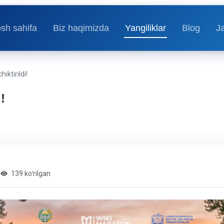
sh sahifa
Biz haqimizda
Yangiliklar
Blog
J
iktirildi!
!
139 koʻrilgan