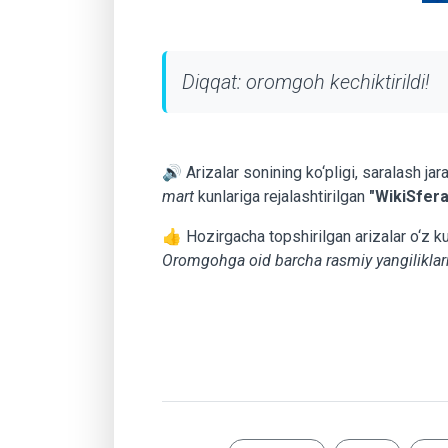
Diqqat: oromgoh kechiktirildi!
🔊 Arizalar sonining ko‘pligi, saralash ja
mart
kunlariga rejalashtirilgan
"WikiSfer
👍 Hozirgacha topshirilgan arizalar o‘z ku
Oromgohga oid barcha rasmiy yangiliklarn