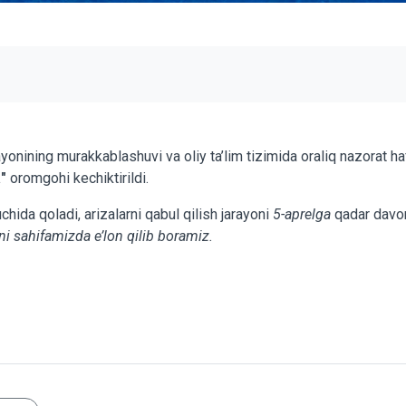
rayonining murakkablashuvi va oliy ta’lim tizimida oraliq nazorat 
a"
oromgohi kechiktirildi.
chida qoladi, arizalarni qabul qilish jarayoni
5-aprelga
qadar davom 
i sahifamizda e’lon qilib boramiz.