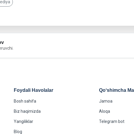
pediya
ov
eruvchi.
Foydali Havolalar
Qoʻshimcha Maʻ
Bosh sahifa
Jamoa
Biz haqimizda
Aloqa
Yangiliklar
Telegram bot
Blog