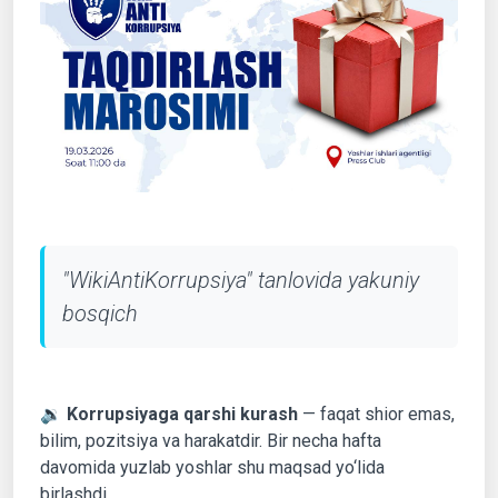
"WikiAntiKorrupsiya" tanlovida yakuniy
bosqich
🔉
Korrupsiyaga qarshi kurash
— faqat shior emas,
bilim, pozitsiya va harakatdir. Bir necha hafta
davomida yuzlab yoshlar shu maqsad yo‘lida
birlashdi.