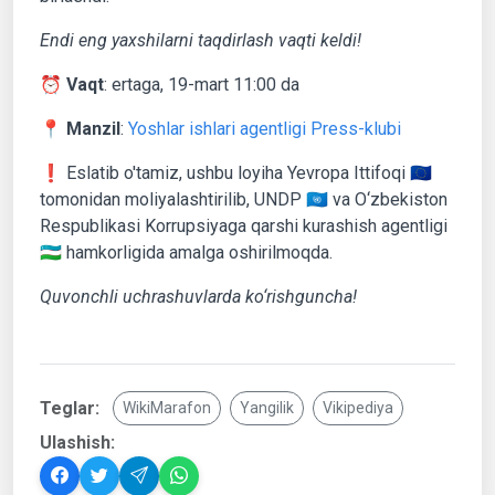
Endi eng yaxshilarni taqdirlash vaqti keldi!
⏰
Vaqt
: ertaga, 19-mart 11:00 da
📍
Manzil
:
Yoshlar ishlari agentligi Press-klubi
❗️ Eslatib o'tamiz, ushbu loyiha Yevropa Ittifoqi 🇪🇺
tomonidan moliyalashtirilib, UNDP 🇺🇳 va O‘zbekiston
Respublikasi Korrupsiyaga qarshi kurashish agentligi
🇺🇿 hamkorligida amalga oshirilmoqda.
Quvonchli uchrashuvlarda ko‘rishguncha!
Teglar:
WikiMarafon
Yangilik
Vikipediya
Ulashish: