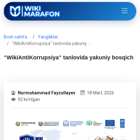
Bosh sahifa
Yangiliklar
"WikiAntiKorrupsiya" tanlovida yakuniy …
"WikiAntiKorrupsiya" tanlovida yakuniy bosqich
Nurmuhammad Fayzullayev
18 Mart, 2026
92 koʻrilgan