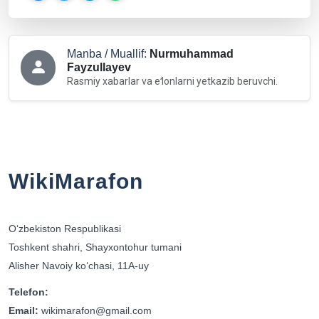
Manba / Muallif:
Nurmuhammad
Fayzullayev
Rasmiy xabarlar va eʻlonlarni yetkazib beruvchi.
WikiMarafon
Oʻzbekiston Respublikasi
Toshkent shahri, Shayxontohur tumani
Alisher Navoiy koʻchasi, 11A-uy
Telefon:
Email:
wikimarafon@gmail.com