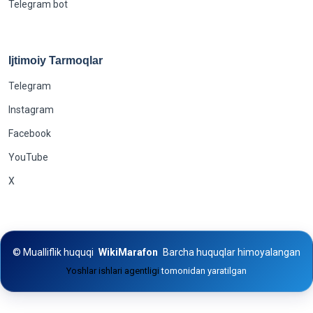
Telegram bot
Ijtimoiy Tarmoqlar
Telegram
Instagram
Facebook
YouTube
X
©
Mualliflik huquqi
WikiMarafon
Barcha huquqlar himoyalangan
Yoshlar ishlari agentligi
tomonidan yaratilgan