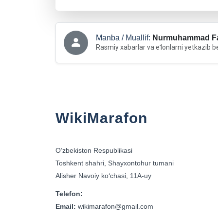
Manba / Muallif:
Nurmuhammad Fa
Rasmiy xabarlar va eʻlonlarni yetkazib b
WikiMarafon
Oʻzbekiston Respublikasi
Toshkent shahri, Shayxontohur tumani
Alisher Navoiy koʻchasi, 11A-uy
Telefon:
Email:
wikimarafon@gmail.com