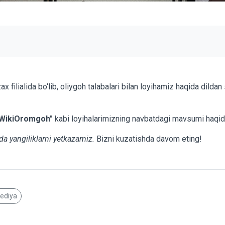
ax filialida bo‘lib, oliygoh talabalari bilan loyihamiz haqida dilda
 "WikiOromgoh"
kabi loyihalarimizning navbatdagi mavsumi haqida
da yangiliklarni yetkazamiz.
Bizni kuzatishda davom eting!
pediya