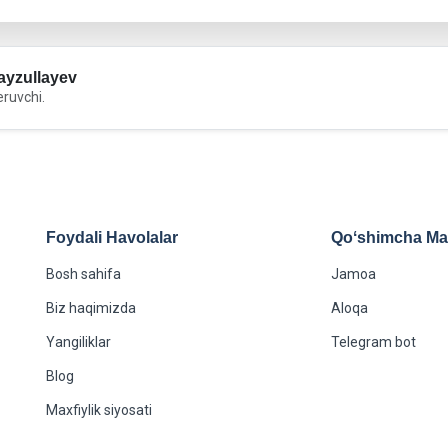
yzullayev
eruvchi.
Foydali Havolalar
Qoʻshimcha Maʻ
Bosh sahifa
Jamoa
Biz haqimizda
Aloqa
Yangiliklar
Telegram bot
Blog
Maxfiylik siyosati