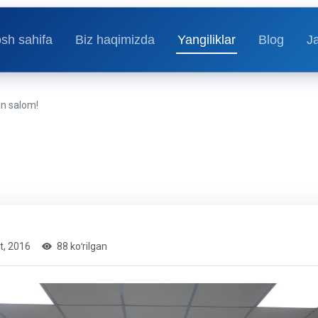
sh sahifa
Biz haqimizda
Yangiliklar
Blog
J
an salom!
t, 2016
88 koʻrilgan