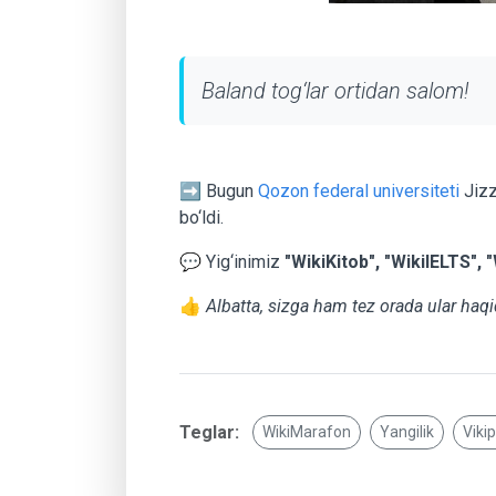
Baland tog‘lar ortidan salom!
➡️ Bugun
Qozon federal universiteti
Jizz
bo‘ldi.
💬 Yig‘inimiz
"WikiKitob", "WikiIELTS",
👍
Albatta, sizga ham tez orada ular haqi
Teglar:
WikiMarafon
Yangilik
Viki