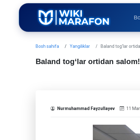
Bo
Bosh sahifa
Yangiliklar
Baland tog‘lar ortid
Baland tog‘lar ortidan salom!
Nurmuhammad Fayzullayev
11 Mar